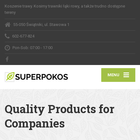
Koszenie trawy. Kosimy trawniki łąki rowy, a także trudno dostępne
tereny
55-050 Świątniki, ul. Stawowa 1
602-677-824
Pon-Sob: 07:00 - 17:00
MENU
Quality Products for
Companies