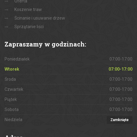
Oferta
Koszenie traw
Ścinanie i usuwanie drzew
Sprzątanie liści
Zapraszamy
w godzinach:
Poniedziałek
07:00-17:00
Wtorek
07:00-17:00
Środa
07:00-17:00
Czwartek
07:00-17:00
Piątek
07:00-17:00
Sobota
07:00-17:00
Niedziela
Zamknięte